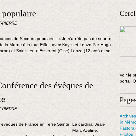
 populaire
Cercl
T-PIERRE
ances du Secours populaire : « Je n’arrête pas de sourire
de la Marne à la tour Eiffel, avec Kaylis et Lenzo Par Hugo
rne) et Saint-Leu-d’Esserent (Oise) Lenzo (12 ans) et sa
Voir le p
portail 
Conférence des évêques de
te
Page
T-PIERRE
Archives
In Mémo
Le cardinal Jean-
Pastora
Marc Aveline,
Photos