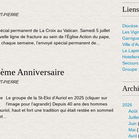
Liens
NT-PIERRE
Diocèse 
écial permanent de La Croix au Vatican. Samedi 5 juillet
Les Vig
elle ligne de fracture au sein de l’Église Action du pape,
Garrigue
e… chaque semaine, l’envoyé spécial permanent de...
Ville d'A
Le Lapin
Hoteller
Secours 
Groupe S
 ème Anniversaire
NT-PIERRE
Arch
Le groupe de la St-Eloi d'Auriol en 2025 (cliquer sur
l'image pour l'agrandir) Depuis 40 ans des hommes
2026
Auriol, haut et fort une tradition qui était restée en sommeil
Août
t...
Juille
Juin
(
Mai
(
Avril