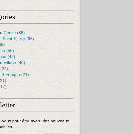
ories
u Cercle
(85)
e Saint-Pierre
(66)
65)
èse
(50)
isse
(42)
u Village
(40)
(24)
J-B Fouque
(21)
21)
17)
etter
-vous pour être averti des nouveaux
publiés.