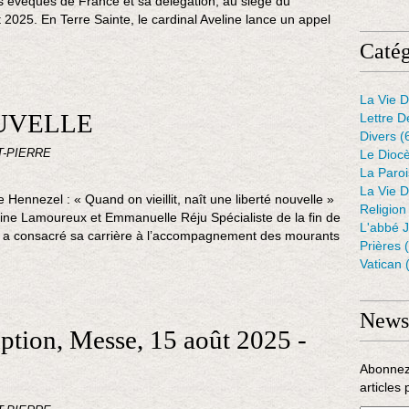
 évêques de France et sa délégation, au siège du
t 2025. En Terre Sainte, le cardinal Aveline lance un appel
Catég
La Vie D
UVELLE
Lettre D
Divers
(
T-PIERRE
Le Dioc
La Paro
La Vie D
 Hennezel : « Quand on vieillit, naît une liberté nouvelle »
Religion
ine Lamoureux et Emmanuelle Réju Spécialiste de la fin de
L'abbé 
l a consacré sa carrière à l’accompagnement des mourants
Prières
(
Vatican
(
Newsl
ption, Messe, 15 août 2025 -
Abonnez
articles 