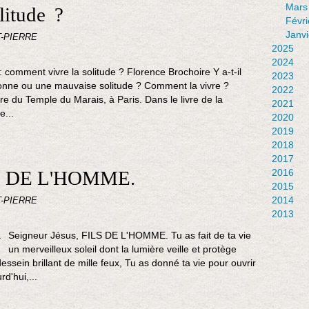
Mars
litude ?
Févri
Janvi
T-PIERRE
2025
2024
: comment vivre la solitude ? Florence Brochoire Y a-t-il
2023
nne ou une mauvaise solitude ? Comment la vivre ?
2022
 du Temple du Marais, à Paris. Dans le livre de la
2021
e...
2020
2019
2018
2017
ILS DE L'HOMME.
2016
2015
2014
T-PIERRE
2013
Seigneur Jésus, FILS DE L'HOMME. Tu as fait de ta vie
un merveilleux soleil dont la lumière veille et protège
dessein brillant de mille feux, Tu as donné ta vie pour ouvrir
d'hui,...