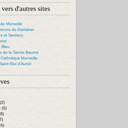
 vers d'autres sites
de Marseille
nerons du Garlaban
s et Sentiers
uriol
 Bleu
ie de la Sainte-Baume
Catholique Marseille
aint-Eloi d'Auriol
ives
(2)
t
(5)
8)
7)
(6)