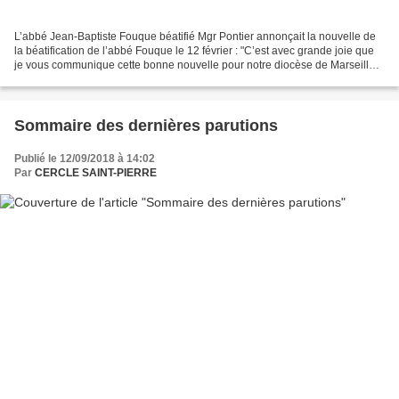
L’abbé Jean-Baptiste Fouque béatifié Mgr Pontier annonçait la nouvelle de
la béatification de l’abbé Fouque le 12 février : "C’est avec grande joie que
je vous communique cette bonne nouvelle pour notre diocèse de Marseille."
"L’Abbé Fouque nous est donné...
Sommaire des dernières parutions
Publié le 12/09/2018 à 14:02
Par
CERCLE SAINT-PIERRE