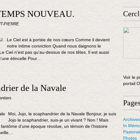
TEMPS NOUVEAU.
Cercl
NT-PIERRE
Le Ciel est à portée de nos cœurs Comme il devient
notre intime conviction Quand nous daignons le
e Ciel n'est pas qu'au-dessus de nos têtes, Il est aussi
une étincelle Pour...
Voir le p
portail 
ndrier de la Navale
entiers
Page
Moi, Jojo, le scaphandrier de la Navale Bonjour, je suis
Archives
Jojo le scaphandrier, suis-je un vivant ? Non ! Mais
In Mémo
n fantôme d’une époque révolue, un témoin de l’histoire
Pastora
ille....
Photos