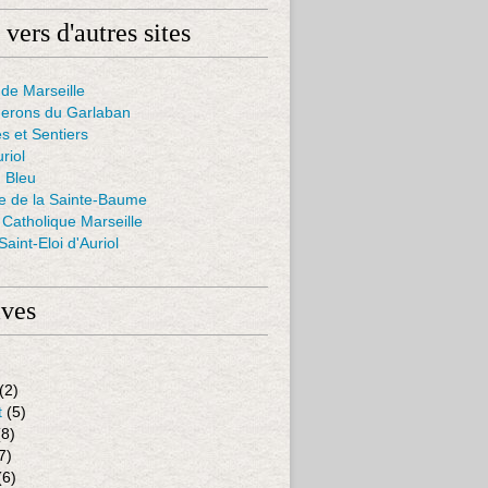
 vers d'autres sites
de Marseille
nerons du Garlaban
s et Sentiers
uriol
 Bleu
ie de la Sainte-Baume
Catholique Marseille
aint-Eloi d'Auriol
ives
(2)
t
(5)
8)
7)
(6)