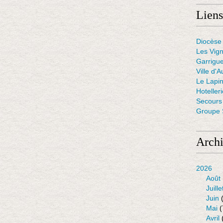
Liens
Diocèse 
Les Vig
Garrigue
Ville d'A
Le Lapin
Hoteller
Secours 
Groupe S
Arch
2026
Août
Juille
Juin
(
Mai
(
Avril