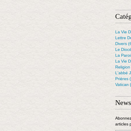
Catég
La Vie D
Lettre D
Divers
(
Le Dioc
La Paro
La Vie D
Religion
L'abbé 
Prières
(
Vatican
(
Newsl
Abonnez
articles 