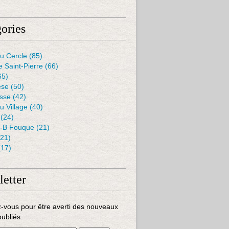
ories
u Cercle
(85)
e Saint-Pierre
(66)
65)
èse
(50)
isse
(42)
u Village
(40)
(24)
J-B Fouque
(21)
21)
17)
etter
-vous pour être averti des nouveaux
publiés.