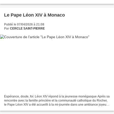
palmes. Cette fête associe déjà...
Le Pape Léon XIV à Monaco
Publié le 07/04/2026 à 21:08
Par
CERCLE SAINT-PIERRE
Espérance, doute, foi: Léon XIV répond à la jeunesse monégasque Après sa
rencontre avec la famille princière et la communauté catholique du Rocher,
le Pape Léon XIV a été accueilli à la mi-journée dans une ambiance joyeuse
et festive par la jeunesse monégasque...