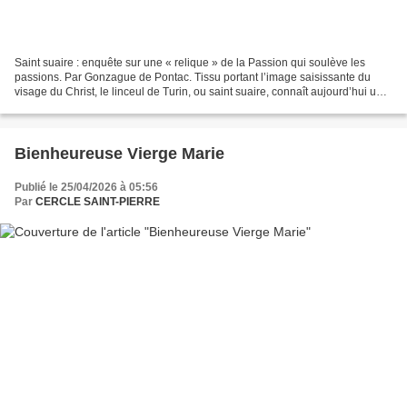
Saint suaire : enquête sur une « relique » de la Passion qui soulève les
passions. Par Gonzague de Pontac. Tissu portant l’image saisissante du
visage du Christ, le linceul de Turin, ou saint suaire, connaît aujourd’hui un
retour en force parmi les croyants...
Bienheureuse Vierge Marie
Publié le 25/04/2026 à 05:56
Par
CERCLE SAINT-PIERRE