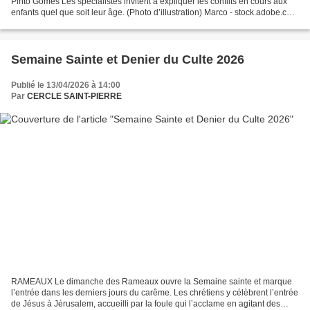
Pinto Gomes Les spécialistes invitent à expliquer les conflits en cours aux
enfants quel que soit leur âge. (Photo d’illustration) Marco - stock.adobe.com
Guerre au Moyen-Orient,...
Semaine Sainte et Denier du Culte 2026
Publié le 13/04/2026 à 14:00
Par
CERCLE SAINT-PIERRE
RAMEAUX Le dimanche des Rameaux ouvre la Semaine sainte et marque
l’entrée dans les derniers jours du carême. Les chrétiens y célèbrent l’entrée
de Jésus à Jérusalem, accueilli par la foule qui l’acclame en agitant des