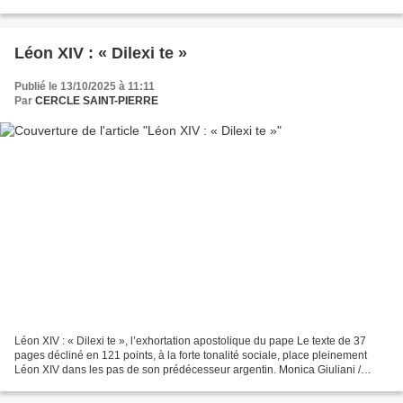
qu'ils ne vont pas...
Léon XIV : « Dilexi te »
Publié le 13/10/2025 à 11:11
Par
CERCLE SAINT-PIERRE
Léon XIV : « Dilexi te », l’exhortation apostolique du pape Le texte de 37
pages décliné en 121 points, à la forte tonalité sociale, place pleinement
Léon XIV dans les pas de son prédécesseur argentin. Monica Giuliani /
CPP/MAXPPP La première exhortation...