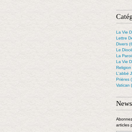
Catég
La Vie D
Lettre D
Divers
(
Le Dioc
La Paro
La Vie D
Religion
L'abbé 
Prières
(
Vatican
(
Newsl
Abonnez
articles 