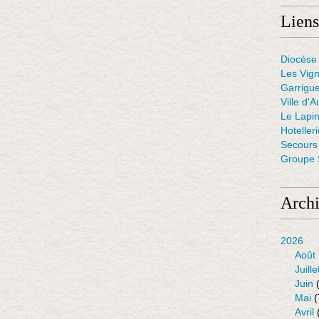
Liens
Diocèse 
Les Vig
Garrigue
Ville d'A
Le Lapin
Hoteller
Secours 
Groupe S
Arch
2026
Août
Juille
Juin
(
Mai
(
Avril