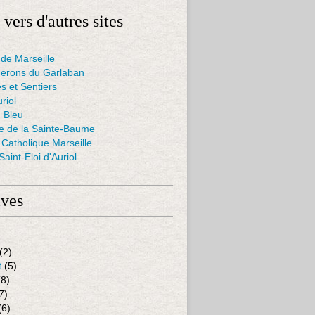
 vers d'autres sites
de Marseille
nerons du Garlaban
s et Sentiers
uriol
 Bleu
ie de la Sainte-Baume
Catholique Marseille
aint-Eloi d'Auriol
ives
(2)
t
(5)
8)
7)
(6)