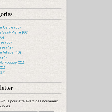
ories
u Cercle
(85)
e Saint-Pierre
(66)
65)
èse
(50)
isse
(42)
u Village
(40)
(24)
J-B Fouque
(21)
21)
17)
etter
-vous pour être averti des nouveaux
publiés.