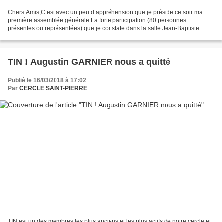
Chers Amis,C’est avec un peu d’appréhension que je préside ce soir ma
première assemblée générale.La forte participation (80 personnes
présentes ou représentées) que je constate dans la salle Jean-Baptiste
Fouque me met du baume au cœur.Nous allons prendre...
TIN ! Augustin GARNIER nous a quitté
Publié le 16/03/2018 à 17:02
Par
CERCLE SAINT-PIERRE
TIN est un des membres les plus anciens et les plus actifs de notre cercle et