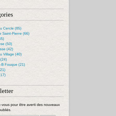
ories
u Cercle
(85)
e Saint-Pierre
(66)
65)
èse
(50)
isse
(42)
u Village
(40)
(24)
J-B Fouque
(21)
21)
17)
etter
-vous pour être averti des nouveaux
publiés.