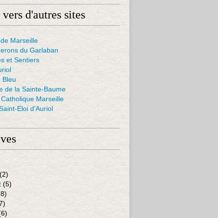
 vers d'autres sites
de Marseille
nerons du Garlaban
s et Sentiers
uriol
 Bleu
ie de la Sainte-Baume
Catholique Marseille
aint-Eloi d'Auriol
ives
(2)
t
(5)
8)
7)
(6)