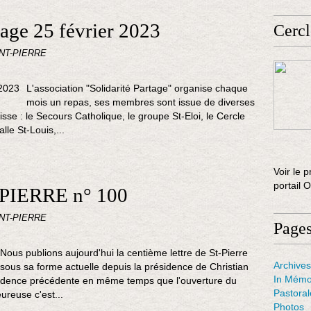
tage 25 février 2023
Cercl
INT-PIERRE
L'association "Solidarité Partage" organise chaque
mois un repas, ses membres sont issue de diverses
isse : le Secours Catholique, le groupe St-Eloi, le Cercle
lle St-Louis,...
Voir le p
portail 
PIERRE n° 100
INT-PIERRE
Page
Nous publions aujourd'hui la centième lettre de St-Pierre
Archives
sous sa forme actuelle depuis la présidence de Christian
In Mémo
sidence précédente en même temps que l'ouverture du
Pastora
ureuse c'est...
Photos