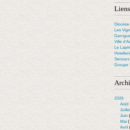
Liens
Diocèse 
Les Vig
Garrigue
Ville d'A
Le Lapin
Hoteller
Secours 
Groupe S
Arch
2026
Août
Juille
Juin
(
Mai
(
Avril