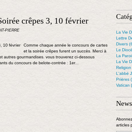
Catég
oirée crêpes 3, 10 février
NT-PIERRE
La Vie D
Lettre D
Divers
(
Comme chaque année le concours de cartes
Le Dioc
et la soirée crêpes furent un succès. Merci à
La Paro
et autres gourmandises. vous trouverez ci-dessous
La Vie D
nts du concours de belote-contrée : 1er...
Religion
L'abbé 
Prières
(
Vatican
(
Newsl
Abonnez
articles 