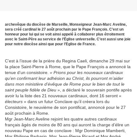
archevêque du diocèse de Marseille, Monseigneur Jean-Marc Aveline,
sera créé cardinal le 27 août prochain par le Pape François. C’est un
honneur pour lui qui se voit ainsi appelé à collaborer plus étroitement
avec le Saint-Père au service de l’Église universelle. C’est aussi une joie
pour notre diocèse ainsi que pour l’Eglise de France.
C’est à l’issue de la prière du Regina Caeli, dimanche 29 mai sur
la place Saint-Pierre à Rome, que le Pape François a annoncé la
tenue d’un consistoire.
« Prions pour les nouveaux cardinaux
qu’en confirmant leur adhésion au Christ, ils pourront m’aider
dans mon ministère d’évêque de Rome pour le bien de tout le
saint peuple fidèle de Dieu
», a déclaré le souverain pontife après
avoir lu la liste des 21 nouveaux cardinaux, dont 16 seront «
électeurs
» dans un futur Conclave qu’il créera lors du
Consistoire, le neuvième de son pontificat, annoncé pour le 27
août prochain à Rome.
Mgr Jean-Marc Aveline rejoint les quatre autres cardinaux
français âgés de moins de 80 ans qui auront la charge d’élire un
nouveau Pape en cas de conclave : Mgr Dominique Mamberti,
Mgr Philippe Barbarin, Mgr Jean-Pierre Ricard et Mgr André