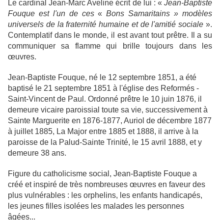
Le cardinal Jean-Marc Aveline écrit de lui :
«
Jean-Baptiste
Fouque est l'un de ces
«
Bons Samaritains » modèles
universels de la fraternité humaine et de l'amitié sociale
».
Contemplatif dans le monde,
il
est avant tout prêtre. Il a su
communiquer sa flamme qui brille toujours dans les
œuvres.
Jean-Baptiste Fouque, né le 12 septembre 1851, a été
baptisé le 21 septembre 1851 à l'église des Reformés -
Saint-Vincent de Paul. Ordonné prêtre le 10 juin 1876, il
demeure vicaire paroissial toute sa vie, successivement à
Sainte Marguerite
en 1876-1877
, Auriol
de décembre 1877
à juillet 1885
, La Major
entre 1885 et 1888,
il arrive à la
paroisse de la Palud-Sainte Trinité, le 15 avril 1888, et y
demeure 38 ans.
Figure du catholicisme social, Jean-Baptiste Fouque a
créé et inspiré de très nombreuses œuvres en faveur des
plus vulnérables : les orphelins, les enfants handicapés,
les jeunes filles isolées les malades les
personnes
âgées...