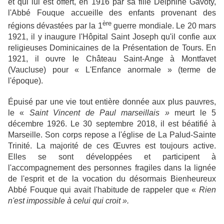
et qui lui est offert, en 1916 par sa fille Delphine Gavoty,
l'Abbé Fouque accueille des enfants provenant des
ère
régions dévastées par la 1
guerre mondiale. Le 20 mars
1921, il y inaugure l'Hôpital Saint Joseph qu'il confie aux
religieuses Dominicaines de la Présentation de Tours. En
1921, il ouvre le Château Saint-Ange à Montfavet
(Vaucluse) pour
«
L'Enfance anormale
»
(terme de
l'époque).
Épuisé par une vie tout entière donnée aux plus pauvres,
le «
Saint Vincent de Paul marseillais »
meurt le 5
décembre
1926.
Le
30
septembre
2018,
il est béatifié à
Marseille. Son corps repose a l'église de La Palud-Sainte
Trinité. La majorité de ces Œuvres est toujours active.
Elles se sont développées et participent à
l'accompagnement des personnes fragiles dans la lignée
de l'esprit et de la vocation du désormais Bienheureux
Abbé Fouque qui avait l'habitude de rappeler que «
Rien
n'est impossible à celui qui croit ».