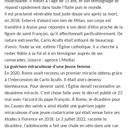
foudroyante. Il meurt à l’âge de 15 ans, et son témoignage se
répand rapidement dans toute l’Italie puis le monde.
Il est proclamé vénérable tout juste douze ans après sa mort,
en 2018. Enterré d’abord non loin de Milan, son corps est
transféré à Assise pour répondre à son désir d’être proche de la
figure de saint François, qu’il affectionnait particulièrement. De
nature extravertie, Carlo Acutis était entouré de beaucoup
d’amis. Toute sa vie, estime l’Église catholique, il a cherché à
rester fidèle à sa foi et à en témoigner auprès de ses
camarades. (source : agence I.Media)
La guérison miraculeuse d'une jeune femme
En 2020, Rome avait reconnu un premier miracle obtenu grâce
à l’intercession de Carlo Acutis. Il était alors devenu
bienheureux. Pour devenir saint, l’Église devait reconnaître un
deuxième miracle. C’est chose faite avec le décret publié ce 23
mai avec l’accord du pape François. À Rome, le dicastère pour
les Causes des saints a ainsi étudié une guérison jugée
miraculeuse d’une jeune costaricaine qui était venue faire ses
études à Florence en 2018. Le 2 juillet 2022, raconte le
dicastère, l’adolescente a fait une chute en vélo dans une rue