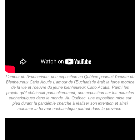
L'amour de l'Eucharistie: une exposition au Québec poursuit l'oeuvre du
Bienheureux Carlo Acutis L'amour de l'Eucharistie était la force motrice
de la vie et l'oeuvre du jeune bienheureux Carlo Acutis. Parmi les
projets qu'il chérissait particulièrement, une exposition sur les miracles
eucharistiques dans le monde. Au Québec, une exposition mise sur
pied durant la pandémie cherche à réaliser son intention et ainsi
réanimer la ferveur eucharistique partout dans la province.