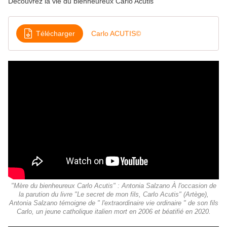
Découvrez la vie du bienheureux Carlo Acutis
Télécharger
Carlo ACUTIS©
"Mère du bienheureux Carlo Acutis" : Antonia Salzano À l'occasion de
la parution du livre "Le secret de mon fils, Carlo Acutis" (Artège),
Antonia Salzano témoigne de " l'extraordinaire vie ordinaire " de son fils
Carlo, un jeune catholique italien mort en 2006 et béatifié en 2020.