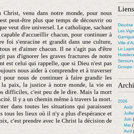
Liens
du Christ, venu dans notre monde, pour nous
l est peut-être plus que temps de découvrir ou
Diocèse 
que veut dire universel. Le catholique, sachant
Les Vig
st capable d'accueillir chacun, pour continuer à
Garrigue
re foi s'enracine et grandit dans une culture,
Ville d'A
 tous et d'aimer chacun. Il ne s'agit pas d'être
Le Lapin
Hoteller
agit pas d'ignorer les graves fractures de notre
Secours 
t est celui qui rappelle, que si Dieu n'est pas
Groupe S
oujours nous aider à comprendre et à traverser
git pour nous de continuer à faire grandir les
 la paix, la justice à notre monde, la vie en
Arch
 difficiles, c'est peu de le dire. Mais la mort
uscité. Il y a un chemin même à travers la mort.
2026
nter dans toutes les situations qui paraissent
Août
ns tous les lieux où il n'y a plus d'espérance et
Juille
Juin
(
oix, c'est prendre avec le Christ la décision de
Mai
(
Avril