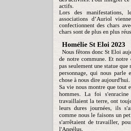
actifs.
Lors des manifestations, l
associations d’Auriol vienn
confectionnent des chars avec
chars sont de plus en plus réus
Homélie St Eloi 2023
Nous fêtons donc St Eloi aujo
de notre commune. Et notre cé
pas seulement une statue que n
personnage, qui nous parle e
chose à nous dire aujourd'hui
Sa vie nous montre que tout es
hommes. La foi s'enracine
travaillaient la terre, ont to
leurs dures journées, ils s'
comme nous le faisons un pet
s'arrêtaient de travailler, po
l'Angélus.