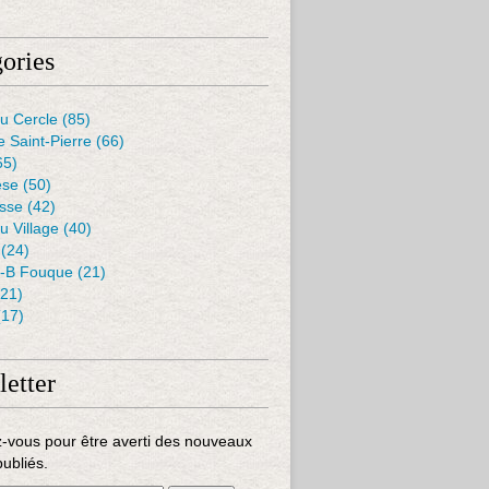
ories
u Cercle
(85)
e Saint-Pierre
(66)
65)
èse
(50)
isse
(42)
u Village
(40)
(24)
J-B Fouque
(21)
21)
17)
etter
-vous pour être averti des nouveaux
publiés.