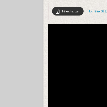
Télécharger
Homélie St E