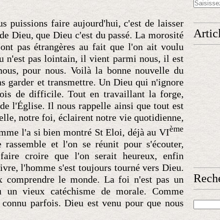
 puissions faire aujourd'hui, c'est de laisser
Artic
 de Dieu, que Dieu c'est du passé. La morosité
sont pas étrangères au fait que l'on ait voulu
 n'est pas lointain, il vient parmi nous, il est
nous, pour nous. Voilà la bonne nouvelle du
s garder et transmettre. Un Dieu qui n'ignore
is de difficile. Tout en travaillant la forge,
 de l'Église. Il nous rappelle ainsi que tout est
uelle, notre foi, éclairent notre vie quotidienne,
ème
comme l'a si bien montré St Eloi, déjà au VI
e rassemble et l'on se réunit pour s'écouter,
aire croire que l'on serait heureux, enfin
ivre, l'homme s'est toujours tourné vers Dieu.
Rech
ux comprendre le monde. La foi n'est pas un
ou un vieux catéchisme de morale. Comme
 connu parfois. Dieu est venu pour que nous