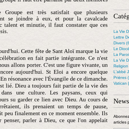
e Groupe est très satisfait que plusieurs
Catég
ent se joindre à eux, et pour la cavalcade
 talent et minutie, il faut constater que ces
sis.
La Vie D
Lettre D
Divers
(
Le Dioc
urd'hui. Cette fête de Sant Aloï marque la vie
La Paro
lébration en fait partie intégrante. Ce n'est
La Vie D
ous allons porter. C'est une figure vivante, un
Religion
ncore aujourd'hui. St Eloi a encore quelque
L'abbé 
Prières
(
. En résonance avec l'Évangile de ce dimanche.
Vatican
(
t lié. Dieu a toujours fait partie de la vie des
 dans une culture. Les paysans, ceux qui
ujours su garder ce lien avec Dieu.
Au
cours de
Newsl
arrêtaient, ils prenaient un temps de pause,
it peu finalement en ce moment ensemble. Ils
Abonnez
ur penser, parler à Dieu, ce que l'on appelait
articles 