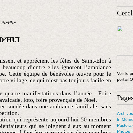
Cercl
T-PIERRE
D’HUI
ssent et apprécient les fêtes de Saint-Eloi à
beaucoup d’entre elles ignorent l’ambiance
pe. Cette équipe de bénévoles œuvre pour le
Voir le p
tre village, ce qui n’est pas toujours facile en
portail 
e quatre manifestations dans l’année : Foire
Page
avalcade, loto, foire provençale de Noël.
ster soudée dans une ambiance familiale, sans
pétition.
Archives
iation qui représente aujourd’hui 50 membres
In Mémo
bienfaiteurs qui se joignent à eux au moment
Pastora
Photos
e groupe il faut être parrainé par deux membres