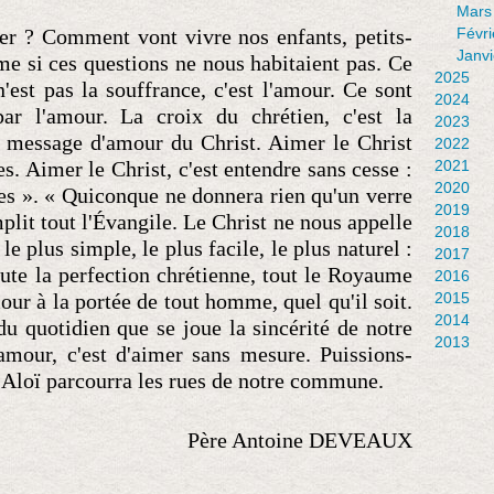
Mars
er ? Comment vont vivre nos enfants, petits-
Févri
Janvi
e si ces questions ne nous habitaient pas. Ce
2025
'est pas la souffrance, c'est l'amour. Ce sont
2024
ar l'amour. La croix du chrétien, c'est la
2023
u message d'amour du Christ. Aimer le Christ
2022
s. Aimer le Christ, c'est entendre sans cesse :
2021
2020
es ». « Quiconque ne donnera rien qu'un verre
2019
mplit tout l'Évangile. Le Christ ne nous appelle
2018
le plus simple, le plus facile, le plus naturel :
2017
oute la perfection chrétienne, tout le Royaume
2016
our à la portée de tout homme, quel qu'il soit.
2015
2014
du quotidien que se joue la sincérité de notre
2013
mour, c'est d'aimer sans mesure. Puissions-
 Aloï parcourra les rues de notre commune.
Père Antoine DEVEAUX