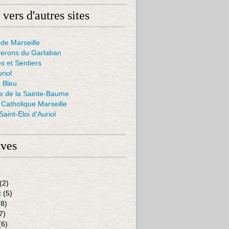
 vers d'autres sites
de Marseille
nerons du Garlaban
s et Sentiers
uriol
 Bleu
ie de la Sainte-Baume
Catholique Marseille
aint-Eloi d'Auriol
ives
(2)
t
(5)
8)
7)
(6)