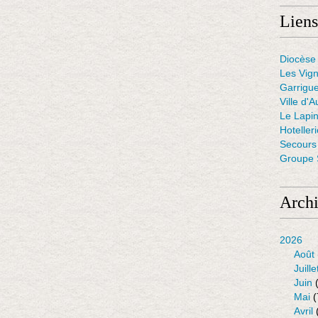
Liens
Diocèse 
Les Vig
Garrigue
Ville d'A
Le Lapin
Hoteller
Secours 
Groupe S
Arch
2026
Août
Juille
Juin
(
Mai
(
Avril