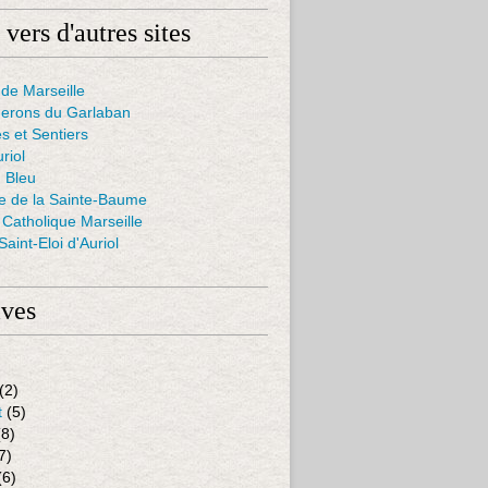
 vers d'autres sites
de Marseille
nerons du Garlaban
s et Sentiers
uriol
 Bleu
ie de la Sainte-Baume
Catholique Marseille
aint-Eloi d'Auriol
ives
(2)
t
(5)
8)
7)
(6)