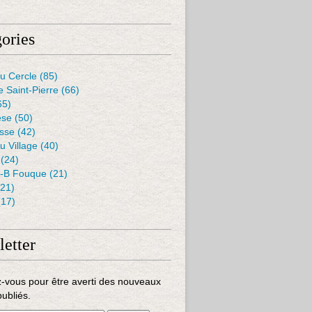
ories
u Cercle
(85)
e Saint-Pierre
(66)
65)
èse
(50)
isse
(42)
u Village
(40)
(24)
J-B Fouque
(21)
21)
17)
etter
-vous pour être averti des nouveaux
publiés.