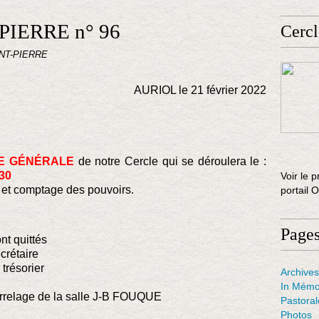
PIERRE n° 96
Cercl
INT-PIERRE
AURIOL le 21 février 2022
E GÉNÉRALE
de notre Cercle qui se déroulera le :
30
Voir le p
et comptage des pouvoirs.
portail 
Page
nt quittés
crétaire
 trésorier
Archives
In Mémo
carrelage de la salle J-B FOUQUE
Pastora
Photos