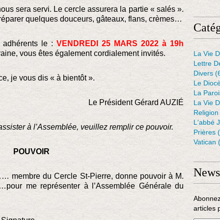
 nous sera servi. Le cercle assurera la partie « salés ».
parer quelques douceurs, gâteaux, flans, crèmes…
Catég
 adhérents le :
VENDREDI 25 MARS
2022
à 19h
aine, vous êtes également cordialement invités.
La Vie D
Lettre D
Divers
(
, je vous dis « à bientôt ».
Le Dioc
La Paro
Le Président Gérard AUZIÉ
La Vie D
Religion
L'abbé 
sister à l’Assemblée, veuillez remplir ce pouvoir.
Prières
(
Vatican
(
POUVOIR
Newsl
 du Cercle St-Pierre, donne pouvoir à M.
 représenter à l’Assemblée Générale du
Abonnez
articles 