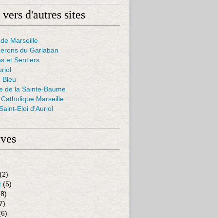
 vers d'autres sites
de Marseille
nerons du Garlaban
s et Sentiers
uriol
 Bleu
ie de la Sainte-Baume
Catholique Marseille
aint-Eloi d'Auriol
ives
(2)
t
(5)
8)
7)
(6)