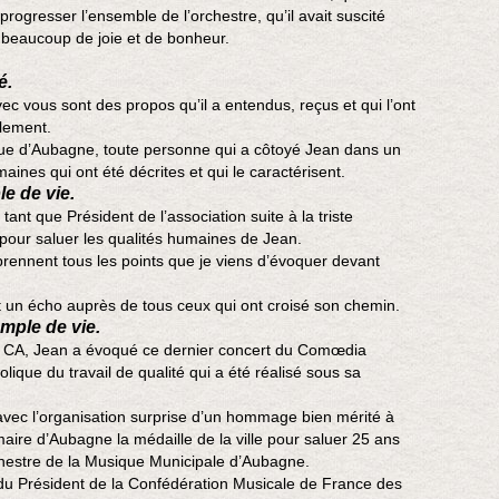
 progresser l’ensemble de l’orchestre, qu’il avait suscité
é beaucoup de joie et de bonheur.
é.
ec vous sont des propos qu’il a entendus, reçus et qui l’ont
llement.
que d’Aubagne, toute personne qui a côtoyé Jean dans un
aines qui ont été décrites et qui le caractérisent.
e de vie.
ant que Président de l’association suite à la triste
our saluer les qualités humaines de Jean.
ennent tous les points que je viens d’évoquer devant
t un écho auprès de tous ceux qui ont croisé son chemin.
mple de vie.
 du CA, Jean a évoqué ce dernier concert du Comœdia
ique du travail de qualité qui a été réalisé sous sa
avec l’organisation surprise d’un hommage bien mérité à
aire d’Aubagne la médaille de la ville pour saluer 25 ans
hestre de la Musique Municipale d’Aubagne.
t du Président de la Confédération Musicale de France des