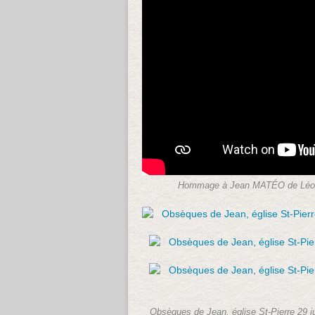
Hommage à Jean MATÉO de Léon 
Obsèques de Jean, église St-Pierre 29 juin