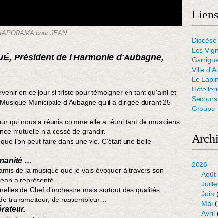
Liens
IAPORAMA pour JEAN
Diocèse 
Les Vig
UÉ, Président de l'Harmonie d'Aubagne,
Garrigue
Ville d'A
Le Lapin
Hoteller
enir en ce jour si triste pour témoigner en tant qu’ami et
Secours 
 Musique Municipale d’Aubagne qu’il a dirigée durant 25
Groupe S
cœur qui nous a réunis comme elle a réuni tant de musiciens.
ance mutuelle n’a cessé de grandir.
Arch
que l’on peut faire dans une vie. C’était une belle
umanité …
2026
amis de la musique que je vais évoquer à travers son
Août
 Jean a représenté.
Juille
elles de Chef d’orchestre mais surtout des qualités
Juin
(
de transmetteur, de rassembleur…
Mai
(
rateur.
Avril