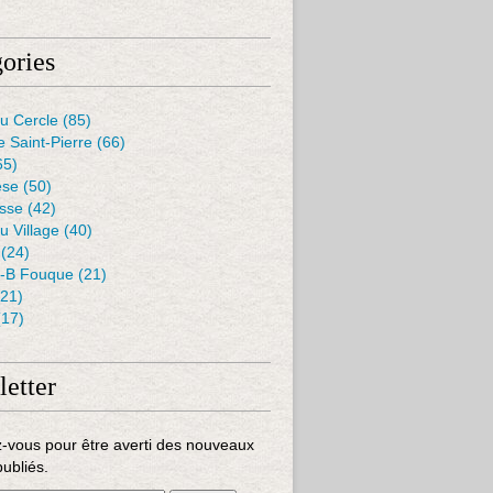
ories
u Cercle
(85)
e Saint-Pierre
(66)
65)
èse
(50)
isse
(42)
u Village
(40)
(24)
J-B Fouque
(21)
21)
17)
etter
-vous pour être averti des nouveaux
publiés.