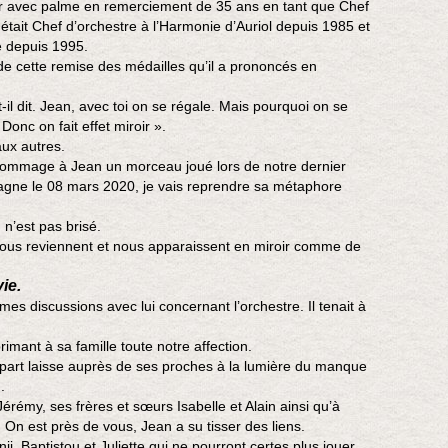
 avec palme en remerciement de 35 ans en tant que Chef
 était Chef d’orchestre à l’Harmonie d’Auriol depuis 1985 et
 depuis 1995.
e cette remise des médailles qu’il a prononcés en
-il dit. Jean, avec toi on se régale. Mais pourquoi on se
Donc on fait effet miroir ».
aux autres.
n hommage à Jean un morceau joué lors de notre dernier
gne le 08 mars 2020, je vais reprendre sa métaphore
 n’est pas brisé.
ous reviennent et nous apparaissent en miroir comme de
ie.
es discussions avec lui concernant l’orchestre. Il tenait à
imant à sa famille toute notre affection.
art laisse auprès de ses proches à la lumière du manque
.
érémy, ses frères et sœurs Isabelle et Alain ainsi qu’à
On est près de vous, Jean a su tisser des liens.
ji, Baptistou et Juliette qui ne pourront certes plus jouer