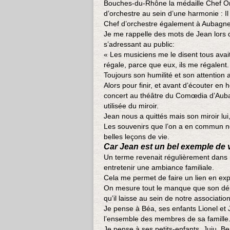
Bouches-du-Rhône la médaille Chef Or
d’orchestre au sein d’une harmonie : Il
Chef d’orchestre également à Aubagne
Je me rappelle des mots de Jean lors d
s’adressant au public:
« Les musiciens me le disent tous avait
régale, parce que eux, ils me régalent. 
Toujours son humilité et son attention 
Alors pour finir, et avant d’écouter e
concert au théâtre du Comœdia d’Auba
utilisée du miroir.
Jean nous a quittés mais son miroir lui,
Les souvenirs que l’on a en commun n
belles leçons de vie.
Car Jean est un bel exemple de v
Un terme revenait régulièrement dans m
entretenir une ambiance familiale.
Cela me permet de faire un lien en expr
On mesure tout le manque que son dép
qu’il laisse au sein de notre association
Je pense à Béa, ses enfants Lionel et J
l’ensemble des membres de sa famille. 
Je pense à ses petits-enfants, Juju, Ben