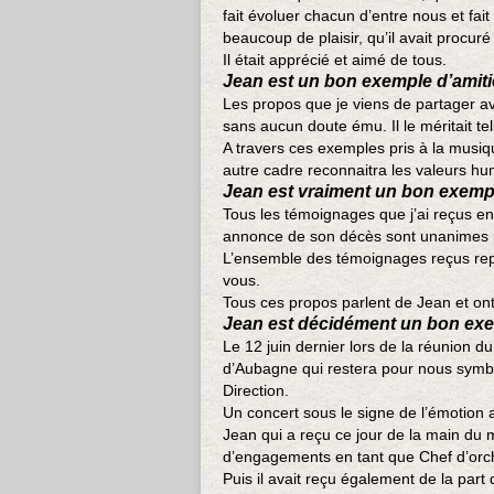
fait évoluer chacun d’entre nous et fait
beaucoup de plaisir, qu’il avait procur
Il était apprécié et aimé de tous.
Jean est un bon exemple d’amiti
Les propos que je viens de partager av
sans aucun doute ému. Il le méritait te
A travers ces exemples pris à la musi
autre cadre reconnaitra les valeurs hum
Jean est vraiment un bon exempl
Tous les témoignages que j’ai reçus en t
annonce de son décès sont unanimes p
L’ensemble des témoignages reçus repr
vous.
Tous ces propos parlent de Jean et on
Jean est décidément un bon exe
Le 12 juin dernier lors de la réunion
d’Aubagne qui restera pour nous symbol
Direction.
Un concert sous le signe de l’émotion 
Jean qui a reçu ce jour de la main du m
d’engagements en tant que Chef d’orc
Puis il avait reçu également de la par