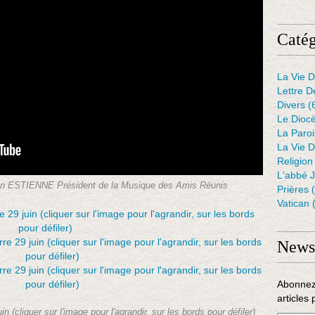
Catég
La Vie D
Lettre D
Divers
(
Le Dioc
La Paro
La Vie D
Religion
L'abbé 
ESTIENNE Président de la Musique des Amis Réunis
Prières
(
Vatican
(
Newsl
Abonnez
articles 
 (cliquer sur l'image pour l'agrandir, sur les bords pour défiler)