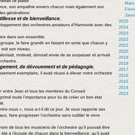
ettait ce plaisir.
Mars
ience, son empathie envers chacun mais également son
Févri
les générations.
Janvi
llesse et de bienveillance.
2025
éveloppement des orchestres amateurs d’Harmonie avec des
2024
2023
hestre dans son ensemble.
2022
n groupe, le faire grandir en faisant en sorte que chacun y
2021
e soit son niveau.
2020
alorisait, motivait, donnait envie de se surpasser et arrivait
2019
rchestre.
2018
agement, de dévouement et de pédagogie.
2017
sement exemplaire, il avait réussi à élever notre orchestre
2016
2015
2014
er entre Jean et tous les membres du Conseil
2013
exprimé toute l’importance pour lui de créer un bon état
té.
tre nous », nous a-t-il dit ce jour. Je vous rapporte ses
veaux, faire progresser l’orchestre sans oublier le vivre
nom de tous les musiciens de l’orchestre qu’il pouvait être
ait été à l’écoute de chacun dans la bienveillance, qu’il avait