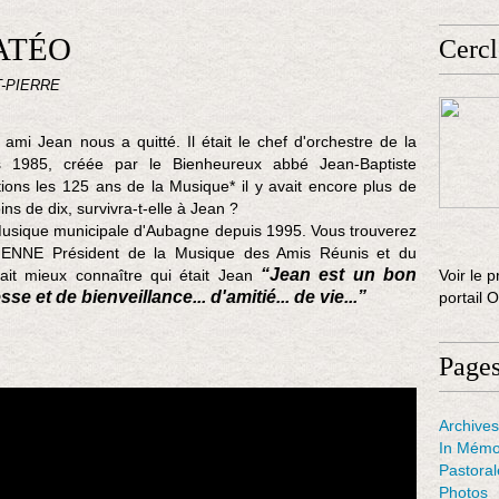
MATÉO
Cercl
T-PIERRE
 ami Jean nous a quitté. Il était le chef d'orchestre de la
 1985, créée par le Bienheureux abbé Jean-Baptiste
ns les 125 ans de la Musique* il y avait encore plus de
ins de dix, survivra-t-elle à Jean ?
la Musique municipale d'Aubagne depuis 1995. Vous trouverez
IENNE Président de la Musique des Amis Réunis et du
“Jean est un bon
ait mieux connaître qui était Jean
Voir le p
e et de bienveillance... d'amitié... de vie...”
portail 
Page
Archives
In Mémo
Pastora
Photos