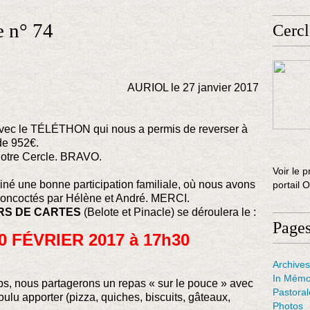
e n° 74
Cercl
AURIOL le 27 janvier 2017
vec le TÉLÉTHON qui nous a permis de reverser à
de 952€.
 notre Cercle. BRAVO.
Voir le p
né une bonne participation familiale, où nous avons
portail 
 concoctés par Hélène et André. MERCI.
S DE CARTES
(Belote et Pinacle) se déroulera le :
Page
 FÉVRIER 2017 à 17h30
Archives
In Mémo
emps, nous partagerons un repas « sur le pouce » avec
Pastora
ulu apporter (pizza, quiches, biscuits, gâteaux,
Photos