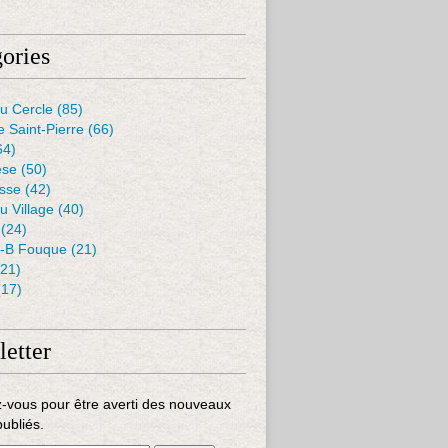
ories
u Cercle
(85)
e Saint-Pierre
(66)
64)
èse
(50)
isse
(42)
u Village
(40)
(24)
J-B Fouque
(21)
21)
17)
etter
-vous pour être averti des nouveaux
publiés.