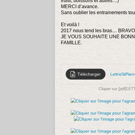
fruits, boissons et autres…)
MERCI d’avance.
Sans oublier les entrainements tou
Et voilà !
2017 nous tend les bras… BRAVO
JE VOUS SOUHAITE UNE BON
FAMILLE.
Télécharger
LettreStPier
Cliquer sur [pdf]LE