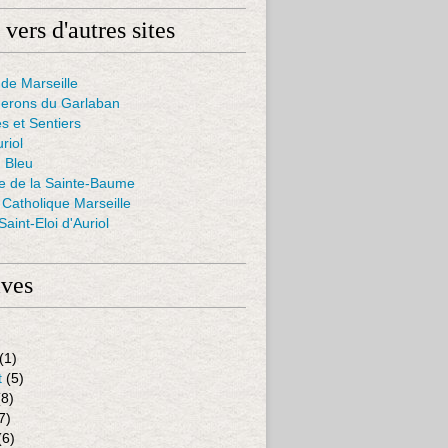
 vers d'autres sites
de Marseille
nerons du Garlaban
s et Sentiers
uriol
 Bleu
ie de la Sainte-Baume
Catholique Marseille
aint-Eloi d'Auriol
ives
(1)
t
(5)
8)
7)
(6)