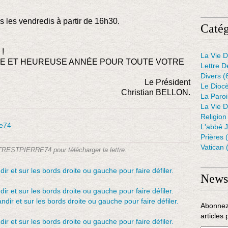
s les vendredis à partir de 16h30.
Catég
 !
La Vie D
NE ET HEUREUSE ANNÉE POUR TOUTE VOTRE
Lettre D
Divers
(
Le Président
Le Dioc
Christian BELLON.
La Paro
La Vie D
Religion
re74
L'abbé 
Prières
(
Vatican
(
TTRESTPIERRE74 pour télécharger la lettre.
Newsl
Abonnez
articles 