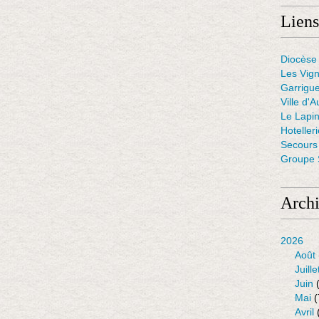
Liens
Diocèse 
Les Vig
Garrigue
Ville d'A
Le Lapin
Hoteller
Secours 
Groupe S
Arch
2026
Août
Juille
Juin
(
Mai
(
Avril