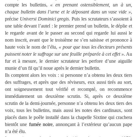
compte les bulletins,
« en prenant ostensiblement, un à un,
chaque bulletin dans l’urne et le déposant dans un vase vide »
,
précise
Universi Dominici gregis
. Puis les scrutateurs s’assoient à
une table devant l’autel : le premier prend un bulletin, le déplie et
le regarde avant de le passer au second qui regarde lui aussi le
nom inscrit, avant que le troisième ne s’en saisisse et prononce à
haute voix le nom de l’élu,
« pour que tous les électeurs présents
puissent noter le suffrage sur une feuille préparée à cet effet »
. Au
fur et à mesure, le dernier scrutateur les perfore d’une aiguille
munie d’un fil qu’il noue après le dernier bulletin.
Ils comptent alors les voix : si personne n’a obtenu les deux tiers
des suffrages, et après que des réviseurs, eux aussi tirés au sort,
ont soigneusement tout vérifié et recompté, on recommence
immédiatement un deuxième scrutin. Si, après ce deuxième
scrutin de la demi-journée, personne n’a obtenu les deux tiers des
voix, tous les bulletins, mais aussi les notes des cardinaux, sont
placés dans le poêle installé dans la chapelle Sixtine qui crachera
bientôt une
fumée noire
, annonçant à l’extérieur qu’aucun pape
n’a été élu.