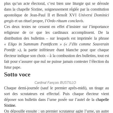
plus qu’un acte électoral, c’est bien une liturgie qui se déroule
dans la chapelle Sixtine, soigneusement réglée par la constitution
apostolique de Jean-Paul II et Benoît XVI
Universi Dominici
gregis
et un rituel propre, l’
Ordo rituum conclavis
.
Ces deux textes ne cessent en effet d’insister sur l’importance
religieuse de ce que les cardinaux accomplissent. De la
distribution des bulletins – sur lesquels est imprimée la phrase
« Eligo in Summum Pontificem » (« J’élis comme Souverain
Pontife »)
, la partie inférieure étant blanche pour que chaque
électeur indique son choix – à la combustion des bulletins, tout est
fait pour s’assurer que nul ne puisse jamais contester l’élection du
futur pape.
Sotto voce
Cardinal Fançois BUSTILLO
Chaque demi-journée (sauf le premier après-midi), un tirage au
sort des scrutateurs est effectué. Puis chaque électeur vient
déposer son bulletin dans l’urne posée sur l’autel de la
chapelle
Sixtine.
On dépouille ensuite : un premier scrutateur agite l’urne, un autre