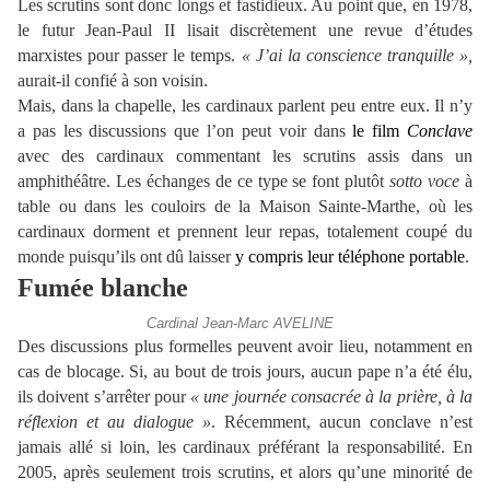
Les scrutins sont donc longs et fastidieux. Au point que, en 1978,
le futur Jean-Paul II lisait discrètement une revue d’études
marxistes pour passer le temps.
« J’ai la conscience tranquille »,
aurait-il confié à son voisin.
Mais, dans la chapelle, les cardinaux parlent peu entre eux. Il n’y
a pas les discussions que l’on peut voir dans
le film
Conclave
avec des cardinaux commentant les scrutins assis dans un
amphithéâtre. Les échanges de ce type se font plutôt
sotto voce
à
table ou dans les couloirs de la Maison Sainte-Marthe, où les
cardinaux dorment et prennent leur repas, totalement coupé du
monde puisqu’ils ont dû laisser
y compris leur téléphone portable
.
Fumée blanche
Cardinal Jean-Marc AVELINE
Des discussions plus formelles peuvent avoir lieu, notamment en
cas de blocage. Si, au bout de trois jours, aucun pape n’a été élu,
ils doivent s’arrêter pour
« une journée consacrée à la prière, à la
réflexion et au dialogue »
. Récemment, aucun conclave n’est
jamais allé si loin, les cardinaux préférant la responsabilité. En
2005, après seulement trois scrutins, et alors qu’une minorité de