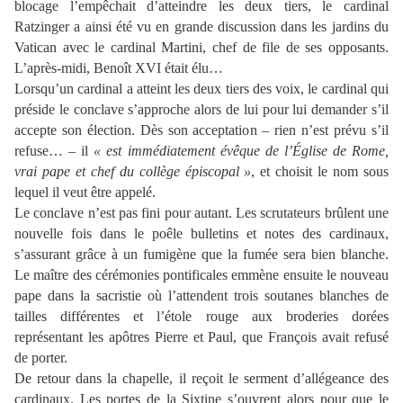
blocage l’empêchait d’atteindre les deux tiers, le cardinal
Ratzinger a ainsi été vu en grande discussion dans les jardins du
Vatican avec le cardinal Martini, chef de file de ses opposants.
L’après-midi, Benoît XVI était élu…
Lorsqu’un cardinal a atteint les deux tiers des voix, le cardinal qui
préside le conclave s’approche alors de lui pour lui demander s’il
accepte son élection. Dès son acceptation – rien n’est prévu s’il
refuse… – il
« est immédiatement évêque de l’Église de Rome,
vrai pape et chef du collège épiscopal »
, et choisit le nom sous
lequel il veut être appelé.
Le conclave n’est pas fini pour autant. Les scrutateurs brûlent une
nouvelle fois dans le poêle bulletins et notes des cardinaux,
s’assurant grâce à un fumigène que la fumée sera bien blanche.
Le maître des cérémonies pontificales emmène ensuite le nouveau
pape dans la sacristie où l’attendent trois soutanes blanches de
tailles différentes et l’étole rouge aux broderies dorées
représentant les apôtres Pierre et Paul, que François avait refusé
de porter.
De retour dans la chapelle, il reçoit le serment d’allégeance des
cardinaux. Les portes de la Sixtine s’ouvrent alors pour que le